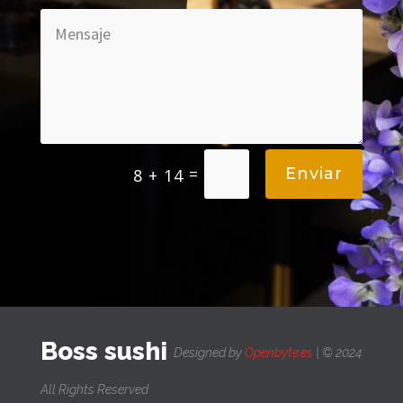
=
Enviar
8 + 14
Boss sushi
Designed by
Openbyte.es
| © 2024
All Rights Reserved