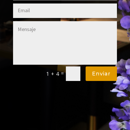
=
1 + 4
Enviar