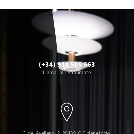
(+34) 914 505 663
Llamar al restaurante
C. del Avellano, 2, 28439, C.C planetocio,