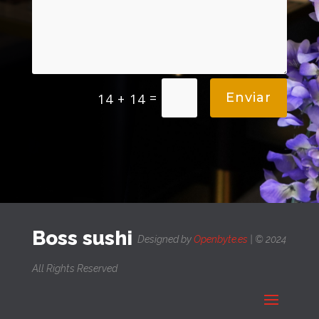
=
Enviar
14 + 14
Boss sushi
Designed by
Openbyte.es
| © 2024
All Rights Reserved