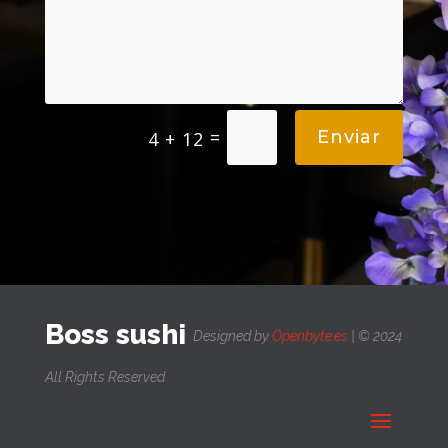
=
Enviar
4 + 12
Boss sushi
Designed by
Openbyte.es
| © 2024
All Rights Reserved