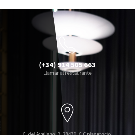
(+34) 914 505 663
Llamar al restaurante
C. del Avellano, 2, 28439, C.C planetocio,