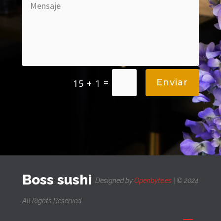
=
Enviar
15 + 1
Boss sushi
Designed by
Openbyte.es
| © 2024
All Rights Reserved