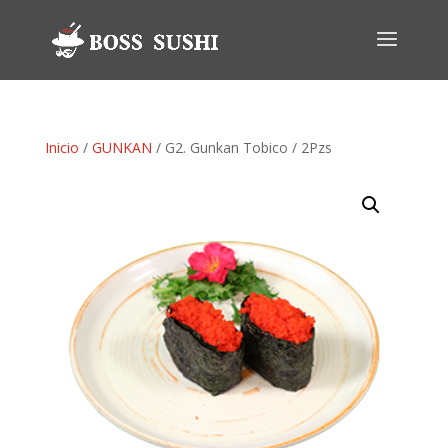
Inicio
/
GUNKAN
/ G2. Gunkan Tobico / 2Pzs