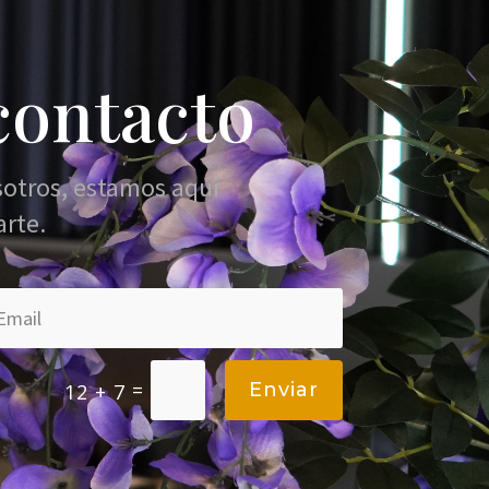
contacto
sotros, estamos aquí
arte.
=
Enviar
12 + 7