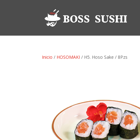
Inicio
/
HOSOMAKI
/ H5. Hoso Sake / 8Pzs