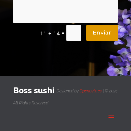
=
Enviar
11 + 14
Boss sushi
Designed by
Openbyte.es
| © 2024
All Rights Reserved