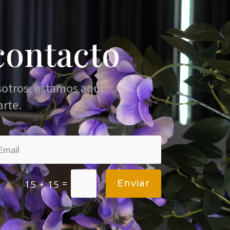
contacto
sotros, estamos aquí
arte.
=
Enviar
15 + 15