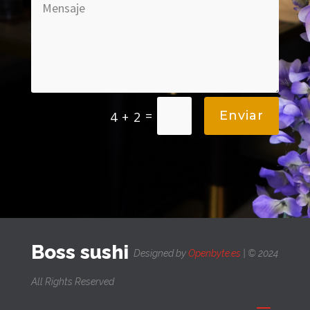
=
Enviar
4 + 2
Boss sushi
Designed by
Openbyte.es
| © 2024
All Rights Reserved