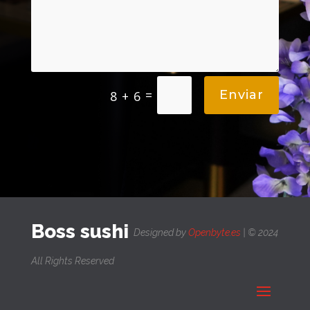
=
Enviar
8 + 6
Boss sushi
Designed by
Openbyte.es
| © 2024
All Rights Reserved