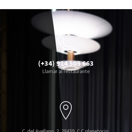
(+34) 914 505 663
Llamar al restaurante
C. del Avellano, 2, 28439, C.C planetocio,